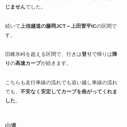
じません
でした。
続いて
上信越道の藤岡JCT～上田菅平IC
の区間で
す。
旧碓氷峠を超える区間で、行きは
登り
で帰りは
降
り
の
高速カーブ
が続きます。
こちらも走行車線の流れでも追い越し車線の流れ
でも、
不安なく安定してカーブを曲がってくれま
した
。
山道