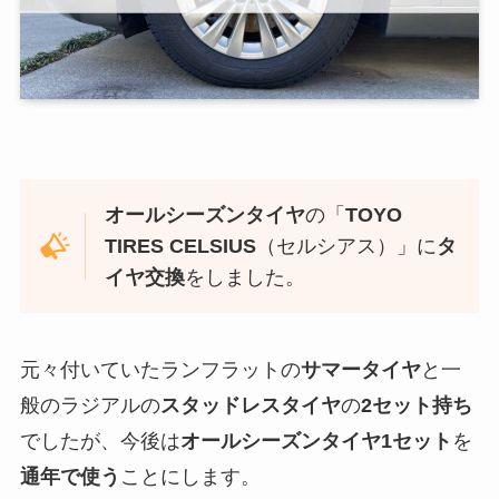
オールシーズンタイヤ
の「
TOYO
TIRES CELSIUS
（セルシアス）」に
タ
イヤ交換
をしました。
元々付いていたランフラットの
サマータイヤ
と一
般のラジアルの
スタッドレスタイヤ
の
2セット持ち
でしたが、今後は
オールシーズンタイヤ1セット
を
通年で使う
ことにします。