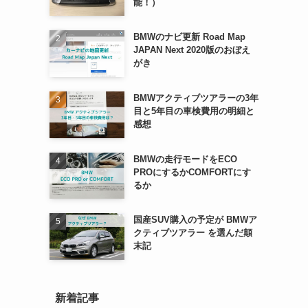
能！）
BMWのナビ更新 Road Map
JAPAN Next 2020版のおぼえ
がき
BMWアクティブツアラーの3年
目と5年目の車検費用の明細と
感想
BMWの走行モードをECO
PROにするかCOMFORTにす
るか
国産SUV購入の予定が BMWア
クティブツアラー を選んだ顛
末記
新着記事