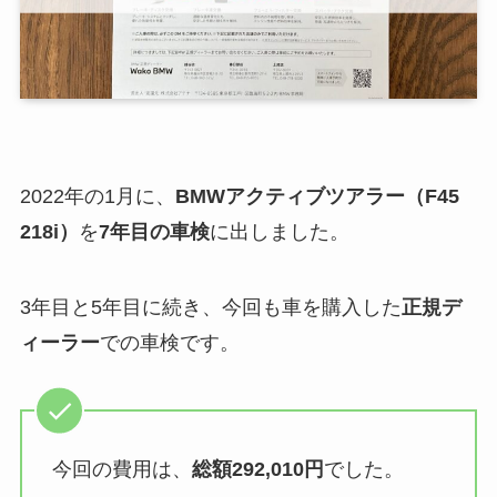
2022年の1月に、
BMWアクティブツアラー（F45
218i）
を
7年目の車検
に出しました。
3年目と5年目に続き、今回も車を購入した
正規デ
ィーラー
での車検です。
今回の費用は、
総額292,010円
でした。