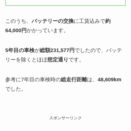
このうち、
バッテリーの交換
に工賃込みで
約
64,000円
かかっています。
5年目の車検
が
総額231,577円
でしたので、バッテ
リーを除くとほぼ
想定通り
です。
参考に7年目の車検時の
総走行距離
は、
48,609km
でした。
スポンサーリンク