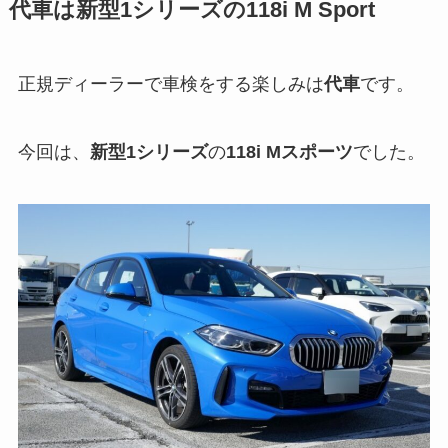
代車は新型1シリーズの118i M Sport
正規ディーラーで車検をする楽しみは
代車
です。
今回は、
新型1シリーズ
の
118i Mスポーツ
でした。